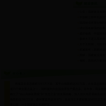
林业资讯
公告：国家林业局第
牢固树立和率先践行“
我国林业有害生物防
讲好国有林场的故事
盛世修典 中国将有
森林火灾进入高发期
关于互联网，习近平
权威发布：国家林业
图解：国家林业局关于
领航，思想的力量开辟
商城县全县总面积319.5万万亩，其中山场面积达202万亩，占全县总面积
省25个林业重点县之一，同时被列为全国油茶生产重点县。近年来，我县抢
确立了"治山兴林富商城"和"生态立县"的发展战略，深入持久地开展林业创
地面积达180.9万亩，森林覆盖率达56.67%，全县活立木蓄积量达649万
质公园、一个国家级自然保护区...