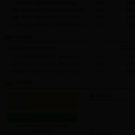
关于互联网，习近平给出的20条重要论断
[ 12-05]
牢固树
图解：国家林业局关于促进中国林业移动互联...
[ 12-05]
领航，
领航，思想的力量开辟新时代 ——学习党...
[ 12-05]
以党的
以党的十九大精神为引领 做细做实林业精准...
[ 11-21]
公告：
政策法规
国际公约
|
林业法律
|
林业法规
规章及
更多>>
公告：国家林业局第48号令（湿地保护管理...
[ 12-26]
公告：
公告：国家林业局第47号令（野生动物收容...
[ 12-26]
公告：
权威发布：国家林业局关于废止部分规范性文...
[ 12-05]
权威发
互动交流
在线访谈
网上调查
更多>
>
请问你对商城林业部门的满意程度
[ 2014-10-13]
建议留言